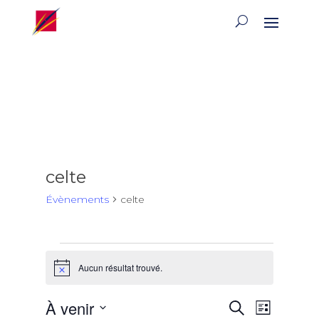
celte
Évènements
celte
Évènements
Aucun résultat trouvé.
Notice
Recherch
Naviga
À venir
Recherche
Liste