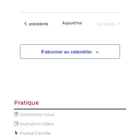
de
et
Sélectionnez
vues
navigatio
une
Évène
de
date.
Évènements
Aujourd’hui
suivants
Évènements
précédents
vues
Évèneme
S’abonner au calendrier
Pratique
Contactez-nous
Numéros Utiles
Portail Famille