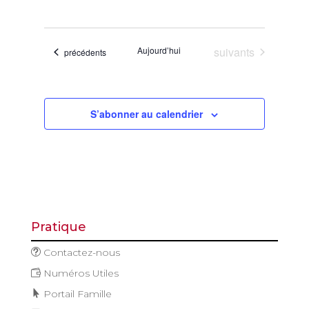
de
et
Sélectionnez
vues
navigatio
une
Évène
de
date.
Évènements
Aujourd’hui
suivants
Évènements
précédents
vues
Évèneme
S’abonner au calendrier
Pratique
Contactez-nous
Numéros Utiles
Portail Famille