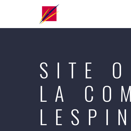
SITE O
LA CO
LESPI