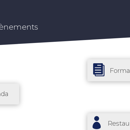
 évènements

Formal
nda

Restaur