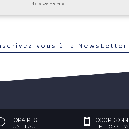
Maire de Merville
nscrivez-vous à la NewsLetter
}
HORAIRES :

COORDONNÉ
LUNDI AU
TEL : 05 61 35