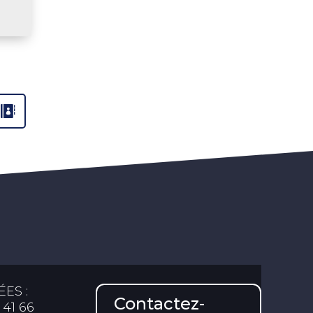
ES :
Contactez-
 41 66