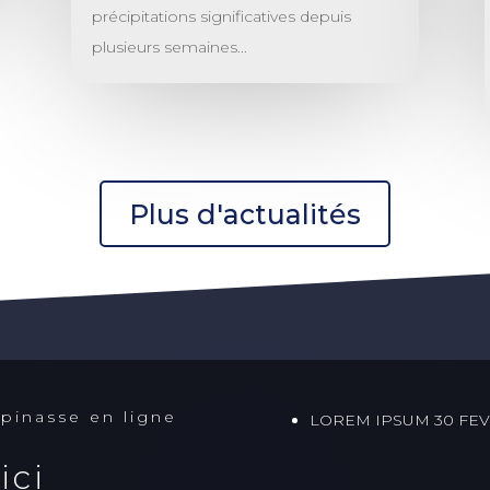
précipitations significatives depuis
plusieurs semaines...
Plus d'actualités
pinasse en ligne
LOREM IPSUM 30 FEV
ici