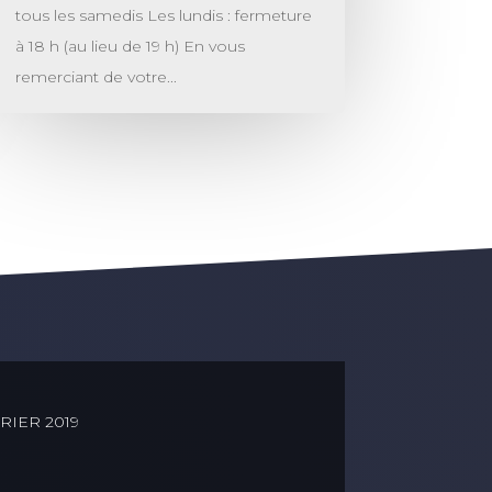
tous les samedis Les lundis : fermeture
à 18 h (au lieu de 19 h) En vous
remerciant de votre...
RIER 2019