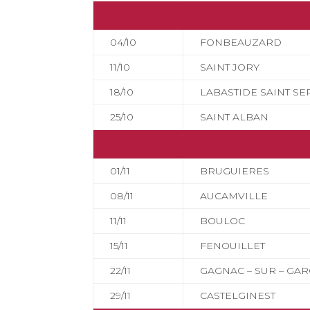
04/10
FONBEAUZARD
11/10
SAINT JORY
18/10
LABASTIDE SAINT SE
25/10
SAINT ALBAN
01/11
BRUGUIERES
08/11
AUCAMVILLE
11/11
BOULOC
15/11
FENOUILLET
22/11
GAGNAC – SUR – GA
29/11
CASTELGINEST