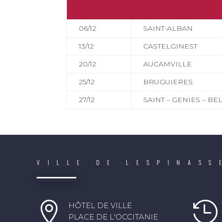
06/12
SAINT-ALBAN
13/12
CASTELGINEST
20/12
AUCAMVILLE
25/12
BRUGUIERES
27/12
SAINT – GENIES – B
VILLE DE LESPINASS


HÔTEL DE VILLE
PLACE DE L'OCCITANIE