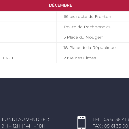
DÉCEMBRE
66 bis route de Fronton
Route de Pechbonnieu
5 Place du Nougein
18 Place de la République
ELLEVUE
2 rue des Cimes
E

LUNDI AU VENDREDI :
TEL : 05 61 35 41 
9H – 12H | 14H – 18H
FAX : 05 61 35 00