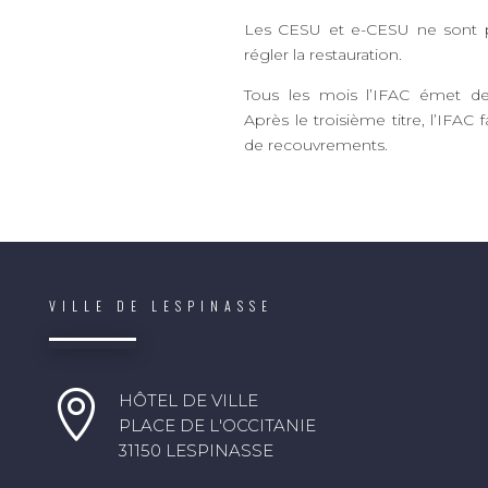
Les CESU et e-CESU ne sont p
régler la restauration.
Tous les mois l’IFAC émet des
Après le troisième titre, l’IFAC 
de recouvrements.
VILLE DE LESPINASSE

HÔTEL DE VILLE
PLACE DE L'OCCITANIE
31150 LESPINASSE