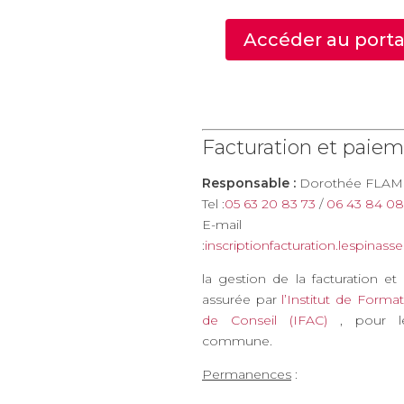
Accéder au portai
Facturation et paie
Responsable :
Dorothée FLA
Tel :
05 63 20 83 73
/
06 43 84 08
E-mail
:
inscriptionfacturation.lespinasse
la gestion de la facturation e
assurée par
l’Institut de Forma
de Conseil (IFAC)
, pour l
commune.
Permanences
: