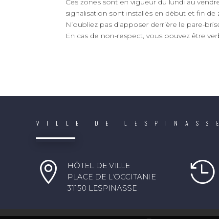
Ces zones sont en vigueur du lundi au vendre
signalisation sont installés en début et fin de
N’oubliez pas d’apposer derrière le pare-bri
En cas de non-respect, vous pouvez être verb
VILLE DE LESPINASS


HÔTEL DE VILLE
PLACE DE L'OCCITANIE
31150 LESPINASSE