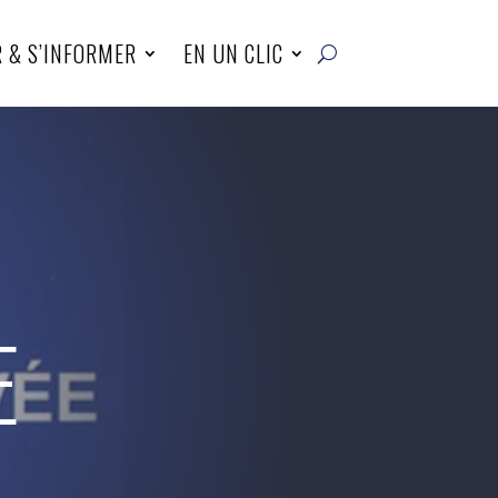
R & S’INFORMER
EN UN CLIC
E