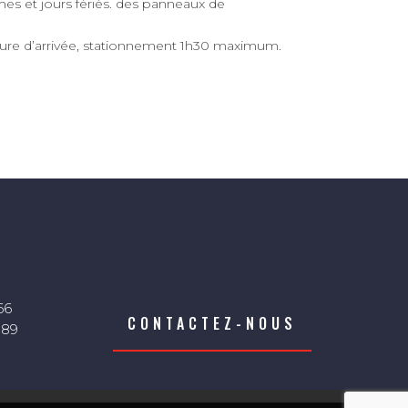
hes et jours fériés. des panneaux de
heure d’arrivée, stationnement 1h30 maximum.
66
CONTACTEZ-NOUS
 89