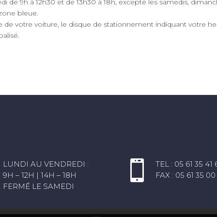
di de 9h à 12h30 et de 13h30 à 18h, excepté les samedis, dimanc
 zone bleue.
se de votre voiture, le disque de stationnement indiquant votre 
alisé.
E

LUNDI AU VENDREDI :
TEL : 05 61 35 41 
9H – 12H | 14H – 18H
FAX : 05 61 35 00
FERMÉ LE SAMEDI