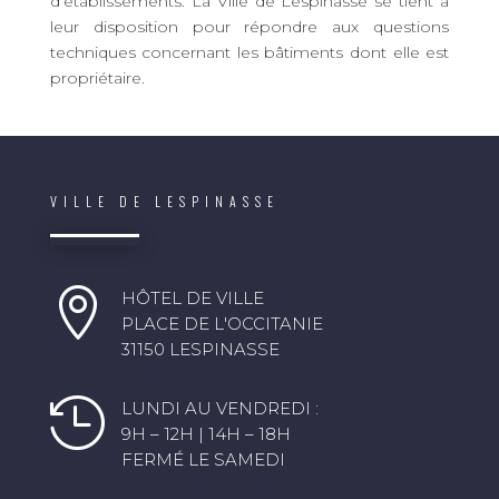
d’établissements. La Ville de Lespinasse se tient à
leur disposition pour répondre aux questions
techniques concernant les bâtiments dont elle est
propriétaire.
VILLE DE LESPINASSE

HÔTEL DE VILLE
PLACE DE L'OCCITANIE
31150 LESPINASSE

LUNDI AU VENDREDI :
9H – 12H | 14H – 18H
FERMÉ LE SAMEDI