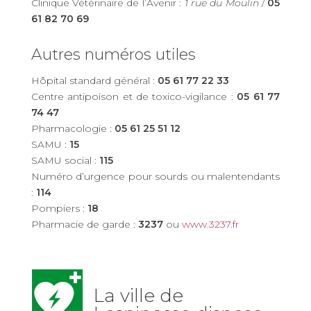
Clinique Vétérinaire de l’Avenir :
1 rue du Moulin
/
05
61 82 70 69
Autres numéros utiles
Hôpital standard général :
05 61 77 22 33
Centre antipoison et de toxico-vigilance :
05 61 77
74 47
Pharmacologie :
05 61 25 51 12
SAMU :
15
SAMU social :
115
Numéro d’urgence pour sourds ou malentendants
:
114
Pompiers :
18
Pharmacie de garde :
3237
ou
www.3237.fr
La ville de