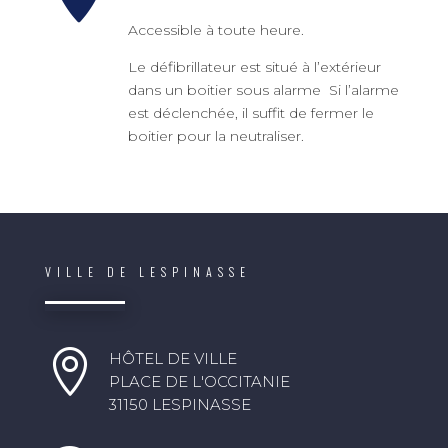
Accessible à toute heure.
Le défibrillateur est situé à l’extérieur
dans un boitier sous alarme Si l’alarme
est déclenchée, il suffit de fermer le
boitier pour la neutraliser.
VILLE DE LESPINASSE

HÔTEL DE VILLE
PLACE DE L'OCCITANIE
31150 LESPINASSE