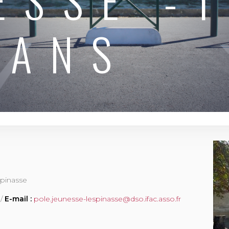
 ANS
spinasse
/
E-mail :
pole.jeunesse-lespinasse@dso.ifac.asso.fr