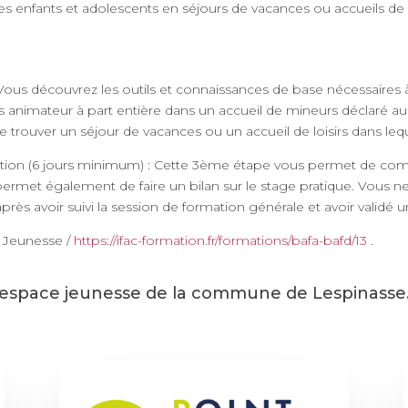
s enfants et adolescents en séjours de vacances ou accueils de lo
 Vous découvrez les outils et connaissances de base nécessaires à
s animateur à part entière dans un accueil de mineurs déclaré au
 trouver un séjour de vacances ou un accueil de loisirs dans leque
tion (6 jours minimum) : Cette 3ème étape vous permet de compl
met également de faire un bilan sur le stage pratique. Vous ne
rès avoir suivi la session de formation générale et avoir validé
 Jeunesse /
https://ifac-formation.fr/formations/bafa-bafd/13
.
’espace jeunesse de la commune de Lespinasse. I