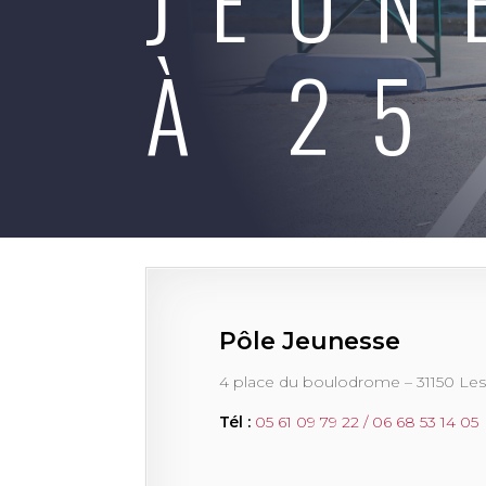
À 25
Pôle Jeunesse
4 place du boulodrome – 31150 Le
Tél :
05 61 09 79 22
/ 06 68 53 14 05