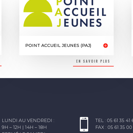
POINT ACCUEIL JEUNES (PAJ)
EN SAVOIR PLUS
E

LUNDI AU VENDREDI :
TEL : 05 61 35 41 
9H – 12H | 14H – 18H
FAX : 05 61 35 00