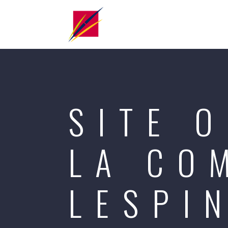
SITE O
LA CO
LESPI