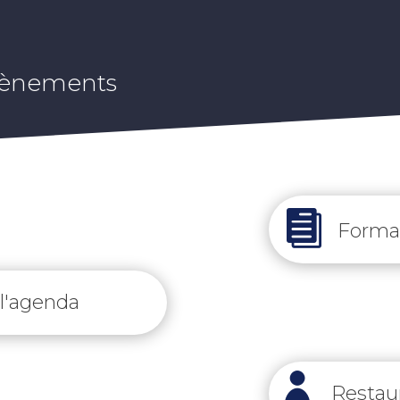
 évènements

Formal
 l'agenda

Restaur