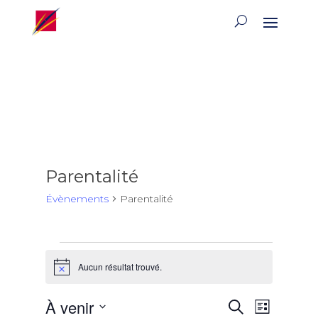
Parentalité
Évènements
Parentalité
Évènements
Aucun résultat trouvé.
Notice
Recherch
Naviga
À venir
Recherche
Liste