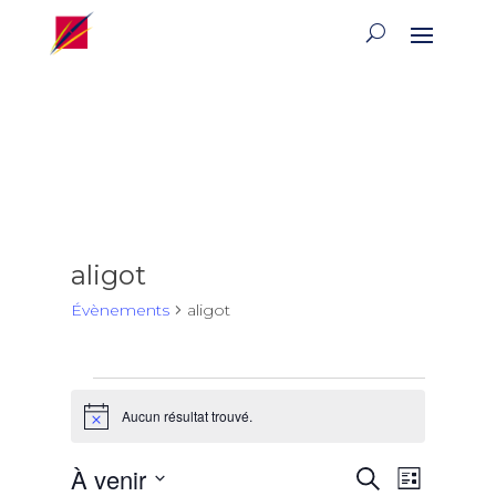
aligot
Évènements
aligot
Évènements
Aucun résultat trouvé.
Notice
Recherch
Naviga
À venir
Recherche
Liste