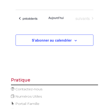
de
et
Sélectionnez
vues
navigatio
une
Évène
de
date.
Évènements
Aujourd’hui
suivants
Évènements
précédents
vues
Évèneme
S’abonner au calendrier
Pratique
Contactez-nous
Numéros Utiles
Portail Famille