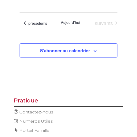
de
et
Sélectionnez
vues
navigatio
une
Évène
de
date.
Évènements
Aujourd’hui
suivants
Évènements
précédents
vues
Évèneme
S’abonner au calendrier
Pratique
Contactez-nous
Numéros Utiles
Portail Famille