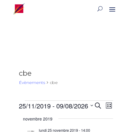
cbe
Évènements
cbe
Évènements
Recherch
Naviga
25/11/2019
 - 
09/08/2026
Recherche
Liste
de
et
Sélectionnez
vues
navigatio
novembre 2019
une
Évène
de
date.
lundi 25 novembre 2019 - 14:00
LUN