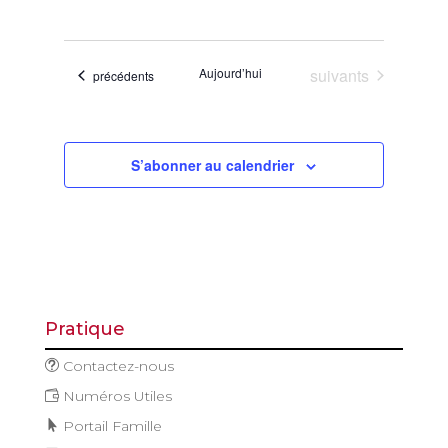
de
et
Sélectionnez
vues
navigatio
une
Évène
de
date.
Évènements
Aujourd’hui
suivants
Évènements
précédents
vues
Évèneme
S’abonner au calendrier
Pratique
Contactez-nous
Numéros Utiles
Portail Famille