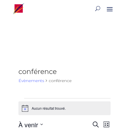
conférence
Évènements
conférence
Évènements
Aucun résultat trouvé.
Notice
Recherch
Naviga
À venir
Recherche
Liste