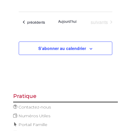
de
et
Sélectionnez
vues
navigatio
une
Évène
de
date.
Évènements
Aujourd’hui
suivants
Évènements
précédents
vues
Évèneme
S’abonner au calendrier
Pratique
Contactez-nous
Numéros Utiles
Portail Famille