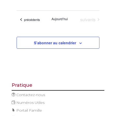
de
et
Sélectionnez
vues
navigatio
une
Évène
de
date.
Évènements
Aujourd’hui
suivants
Évènements
précédents
vues
Évèneme
S’abonner au calendrier
Pratique
Contactez-nous
Numéros Utiles
Portail Famille