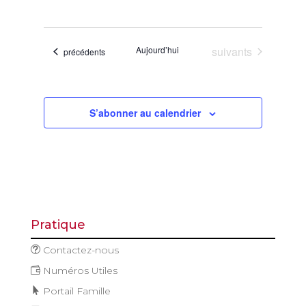
de
et
Sélectionnez
vues
navigatio
une
Évène
de
date.
Évènements
Aujourd’hui
suivants
Évènements
précédents
vues
Évèneme
S’abonner au calendrier
Pratique
Contactez-nous
Numéros Utiles
Portail Famille