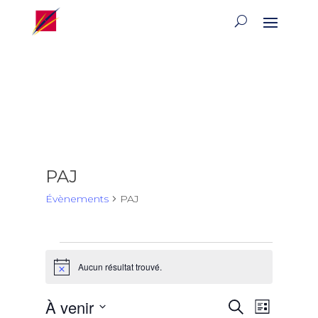
PAJ
Évènements
PAJ
Évènements
Aucun résultat trouvé.
Notice
Recherch
Naviga
À venir
Recherche
Liste