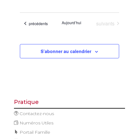
de
et
Sélectionnez
vues
navigatio
une
Évène
de
date.
Évènements
Aujourd’hui
suivants
Évènements
précédents
vues
Évèneme
S’abonner au calendrier
Pratique
Contactez-nous
Numéros Utiles
Portail Famille