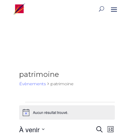
patrimoine
Évènements
patrimoine
Évènements
Aucun résultat trouvé.
Notice
Recherch
Naviga
À venir
Recherche
Liste