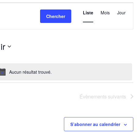
Navigatio
de
Liste
Mois
Jour
Chercher
vues
Évèneme
ir
nez
Aucun résultat trouvé.
Notice
Évènements
suivants
S’abonner au calendrier