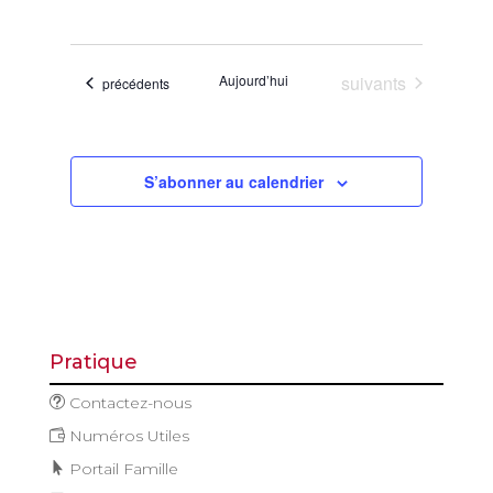
de
et
Sélectionnez
vues
navigatio
une
Évène
de
date.
Évènements
Aujourd’hui
suivants
Évènements
précédents
vues
Évèneme
S’abonner au calendrier
Pratique
Contactez-nous
Numéros Utiles
Portail Famille