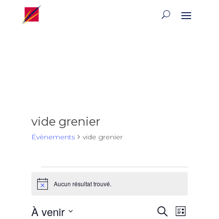
vide grenier
Évènements
vide grenier
Évènements
Aucun résultat trouvé.
Notice
Recherch
Naviga
À venir
Recherche
Liste