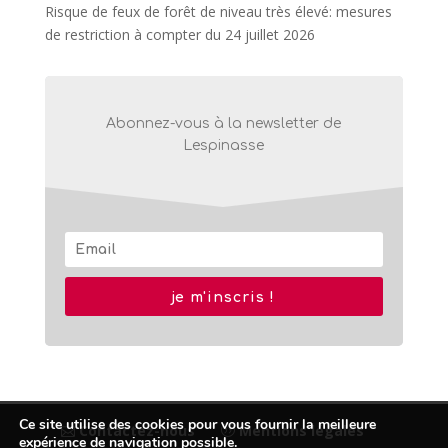
Risque de feux de forêt de niveau très élevé: mesures
de restriction à compter du 24 juillet 2026
Abonnez-vous à la newsletter de
Lespinasse
je m'inscris !
Ce site utilise des cookies pour vous fournir la meilleure
Contactez-nous
Mentions légales
expérience de navigation possible.