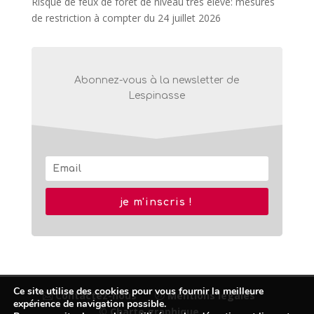
Risque de feux de forêt de niveau très élevé: mesures
de restriction à compter du 24 juillet 2026
Abonnez-vous à la newsletter de
Lespinasse
je m'inscris !
Ce site utilise des cookies pour vous fournir la meilleure
Contactez-nous
Mentions légales
expérience de navigation possible.
© Charte graphique