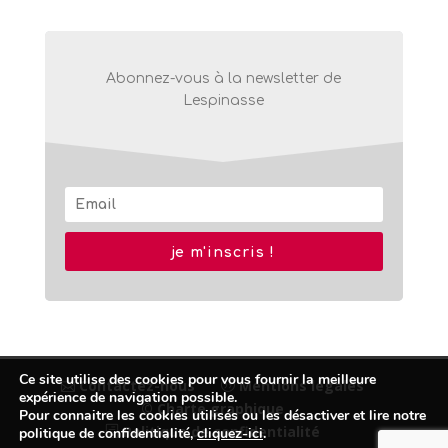
Abonnez-vous à la newsletter de
Lespinasse
je m'inscris !
Ce site utilise des cookies pour vous fournir la meilleure
Contactez-nous
Mentions légales
expérience de navigation possible.
© Charte graphique
Pour connaitre les cookies utilisés ou les désactiver et lire notre
Politique de confidentialité
politique de confidentialité,
cliquez-ici
.