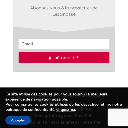
Abonnez-vous à la newsletter de
Lespinasse
je m'inscris !
Ce site utilise des cookies pour vous fournir la meilleure
Contactez-nous
Mentions légales
expérience de navigation possible.
© Charte graphique
Pour connaitre les cookies utilisés ou les désactiver et lire notre
Politique de confidentialité
politique de confidentialité,
cliquez-ici
.
© Conception Agence CosiWeb
Accepter
Accessibilité : partiellement conforme