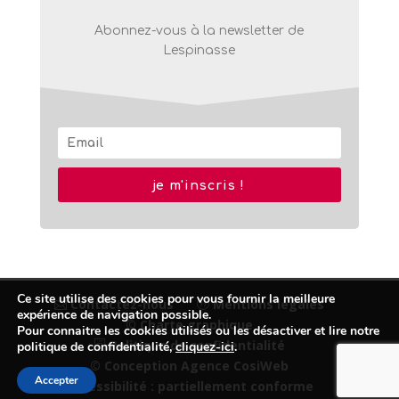
Abonnez-vous à la newsletter de
Lespinasse
je m'inscris !
Ce site utilise des cookies pour vous fournir la meilleure
Contactez-nous
Mentions légales
expérience de navigation possible.
© Charte graphique
Pour connaitre les cookies utilisés ou les désactiver et lire notre
Politique de confidentialité
politique de confidentialité,
cliquez-ici
.
© Conception Agence CosiWeb
Accepter
Accessibilité : partiellement conforme