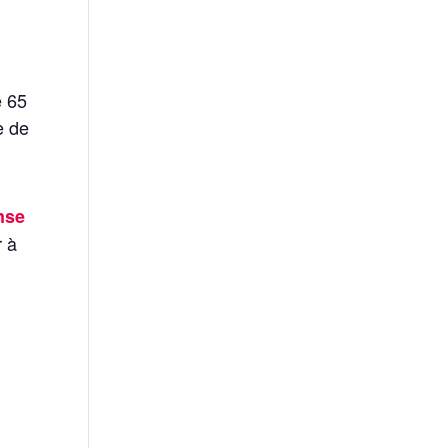
e 65
e de
nse
r à