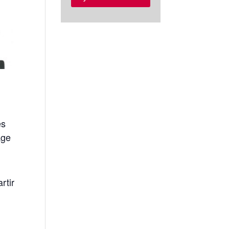
es
age
rtir