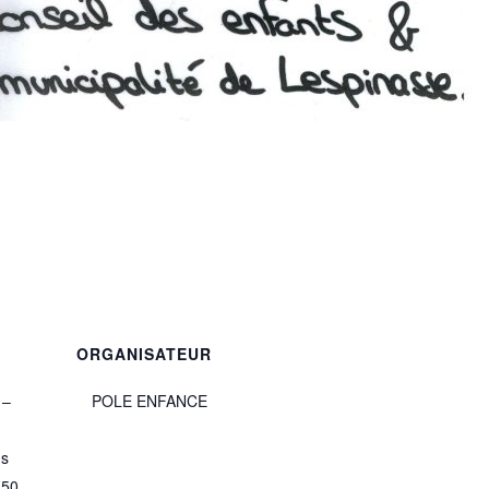
ORGANISATEUR
 –
POLE ENFANCE
s
ns
150