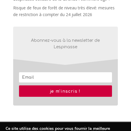
Risque de feux de forêt de niveau très élevé: mesures
de restriction à compter du 24 juillet 2026
Abonnez-vous à la newsletter de
Lespinasse
je m'inscris !
Ce site utilise des cookies pour vous fournir la meilleure
Contactez-nous
Mentions légales