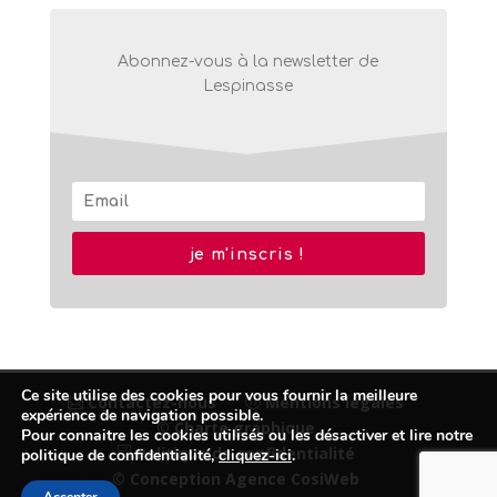
Abonnez-vous à la newsletter de
Lespinasse
je m'inscris !
Ce site utilise des cookies pour vous fournir la meilleure
Contactez-nous
Mentions légales
expérience de navigation possible.
© Charte graphique
Pour connaitre les cookies utilisés ou les désactiver et lire notre
Politique de confidentialité
politique de confidentialité,
cliquez-ici
.
© Conception Agence CosiWeb