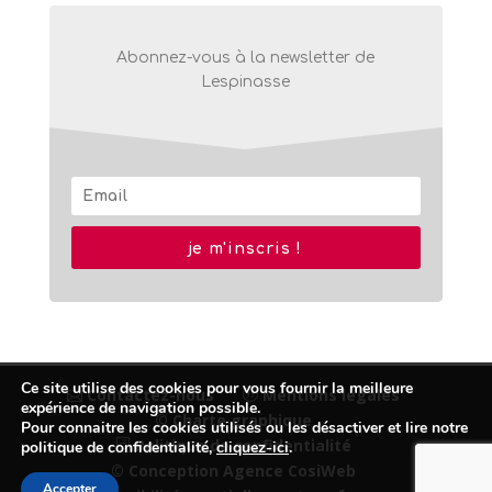
Abonnez-vous à la newsletter de
Lespinasse
je m'inscris !
Ce site utilise des cookies pour vous fournir la meilleure
Contactez-nous
Mentions légales
expérience de navigation possible.
© Charte graphique
Pour connaitre les cookies utilisés ou les désactiver et lire notre
Politique de confidentialité
politique de confidentialité,
cliquez-ici
.
© Conception Agence CosiWeb
Accepter