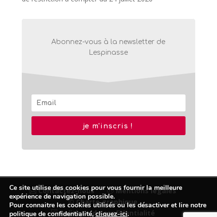
Abonnez-vous à la newsletter de
Lespinasse
je m'inscris !
Ce site utilise des cookies pour vous fournir la meilleure
Contactez-nous
Mentions légales
expérience de navigation possible.
© Charte graphique
Pour connaitre les cookies utilisés ou les désactiver et lire notre
Politique de confidentialité
politique de confidentialité,
cliquez-ici
.