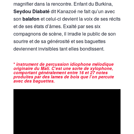
magnifier dans la rencontre. Enfant du Burkina,
Seydou Diabaté
dit Kanazoé ne fait qu’un avec
son
balafon
et celui-ci devient la voix de ses récits
et de ses états d’âmes. Exalté par ses six
compagnons de scène, il irradie le public de son
sourire et de sa générosité et ses baguettes
deviennent invisibles tant elles bondissent.
*
instrument de percussion idiophone mélodique
originaire du Mali. C’est une sorte de xylophone,
comportant généralement entre 16 et 27 notes
produites par des lames de bois que l’on percute
avec des baguettes.