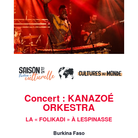
Concert : KANAZOÉ
ORKESTRA
LA « FOLIKADI » À LESPINASSE
Burkina Faso