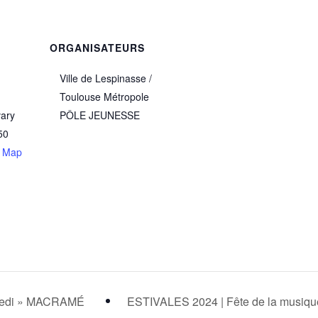
ORGANISATEURS
–
Ville de Lespinasse /
Toulouse Métropole
vary
PÔLE JEUNESSE
50
e Map
credi » MACRAMÉ
ESTIVALES 2024 | Fête de la musiq