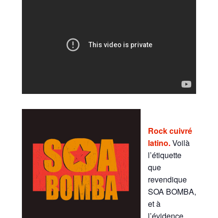
Rock cuivré
latino
.
Voilà
l’étiquette
que
revendique
SOA BOMBA,
et à
l’évidence,