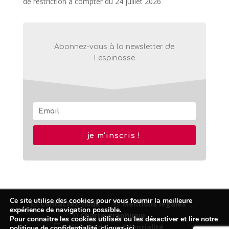
de restriction à compter du 24 juillet 2026
Abonnez-vous à la newsletter de
Lespinasse
je m'inscris !
Ce site utilise des cookies pour vous fournir la meilleure
Contactez-nous
Mentions légales
expérience de navigation possible.
© Charte graphique
Pour connaitre les cookies utilisés ou les désactiver et lire notre
Politique de confidentialité
politique de confidentialité,
cliquez-ici
.