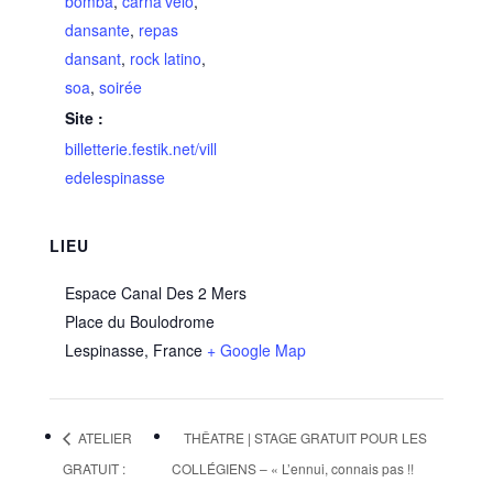
bomba
,
carna'vélo
,
dansante
,
repas
dansant
,
rock latino
,
soa
,
soirée
Site :
billetterie.festik.net/vill
edelespinasse
LIEU
Espace Canal Des 2 Mers
Place du Boulodrome
Lespinasse
,
France
+ Google Map
ATELIER
THÊATRE | STAGE GRATUIT POUR LES
GRATUIT :
COLLÉGIENS – « L’ennui, connais pas !!