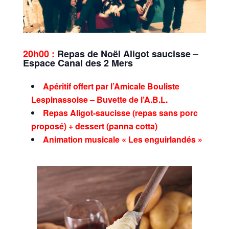
20h00 :
Repas de Noël Aligot saucisse –
Espace Canal des 2 Mers
Apéritif offert par l’Amicale Bouliste
Lespinassoise – Buvette de l’A.B.L.
Repas Aligot-saucisse (repas sans porc
proposé) + dessert (panna cotta)
Animation musicale « Les enguirlandés »