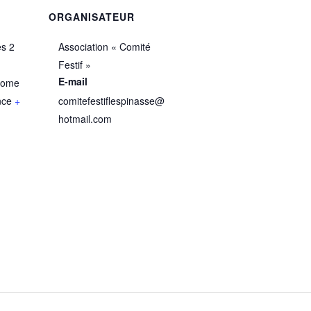
ORGANISATEUR
s 2
Association « Comité
Festif »
E-mail
rome
nce
+
comitefestiflespinasse@
hotmail.com