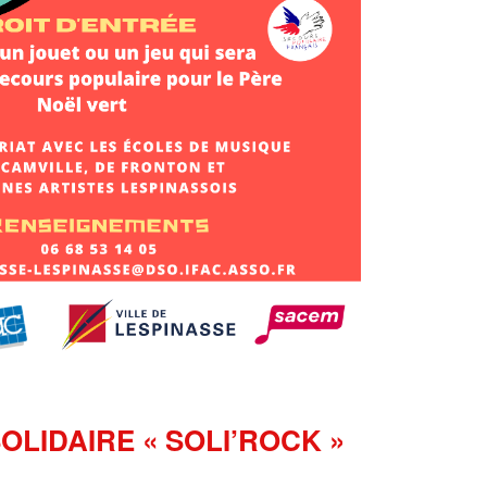
LIDAIRE « SOLI’ROCK »