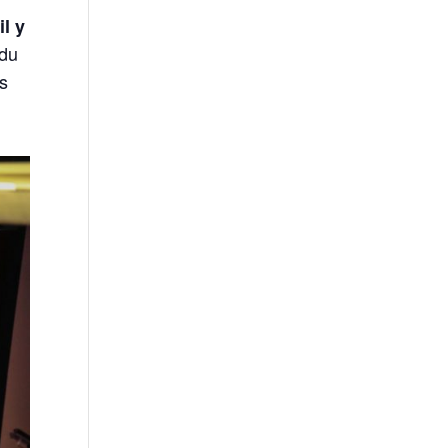
il y
 du
rs