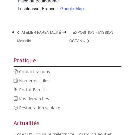
Place du Boulodrome
Lespinasse
,
France
+ Google Map
ATELIER PARENTALITÉ –
EXPOSITION « MISSION
Motricité
OCÉAN »
Pratique
Contactez-nous
Numéros Utiles
Portail Famille
Vos démarches
Restauration scolaire
Actualités
TRAVAUX : coupure d’électricité – mardi 11 août et