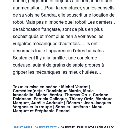
bonne, geignarde et toujours à la demande d’une
augmentation…Pour la remplacer, sur les conseils
de sa voisine Sandra, elle souscrit une location de
robot. Mais pas n’importe quel robot! Les derniers ,
de fabrication française, sont de plus en plus
sophistiqués et n’ont plus rien à voir avec les
vulgaires mécaniques d’autrefois… Ils ont
désormais toute l’apparence d’êtres humains…
Seulement il y a la famille , une concierge
curieuse, autant de grains de sable propres à
gripper les mécaniques les mieux huilées…
Texte et mise en scène : Michel Verdot |
Comédien(ne)s : Dominique Martin, Marie
Iannariello, Michel Verdot, Thomas Ortiz, Corinne
Daldosso, Patricia Galiègue, Thierry Ortiz, Monique
Marquet, Aurélie Andrault | Décors : Jean-Jacques
Vergnes et la troupe | Sons et lumières : Manu
Marquet et Stéphanie Renard.
MICHEL VERDOT
:
VERS DE NOUVEAUX