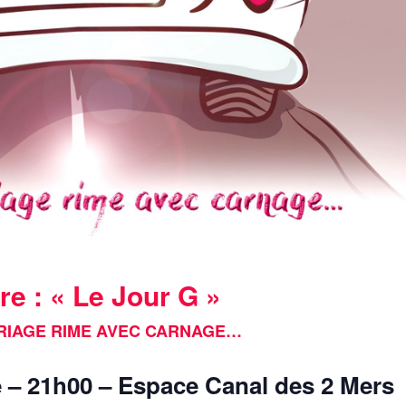
re : « Le Jour G »
RIAGE RIME AVEC CARNAGE…
 – 21h00 – Espace Canal des 2 Mers