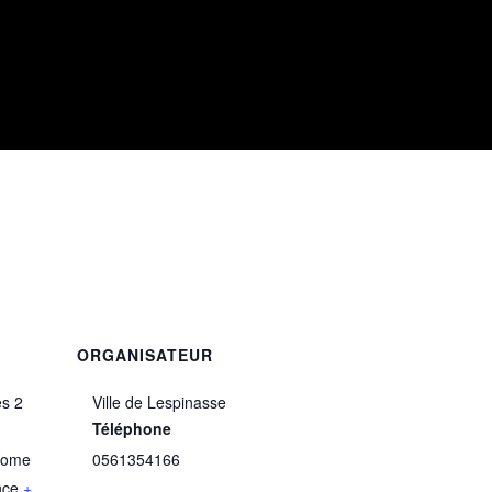
ORGANISATEUR
s 2
Ville de Lespinasse
Téléphone
rome
0561354166
nce
+