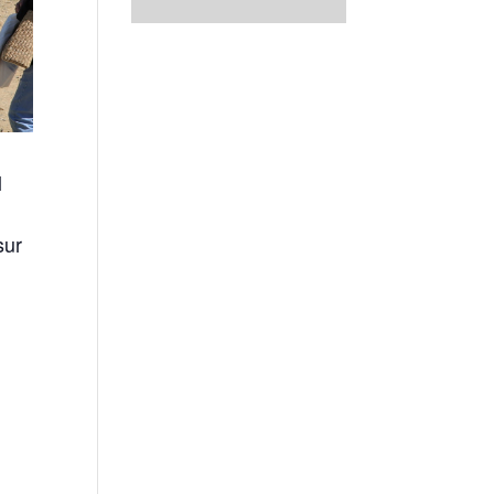
l
sur