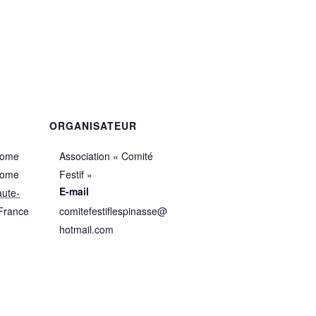
ORGANISATEUR
rome
Association « Comité
rome
Festif »
E-mail
ute-
France
comitefestiflespinasse@
hotmail.com