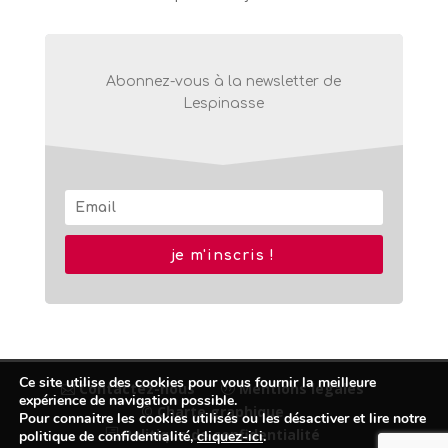
Abonnez-vous à la newsletter de
Lespinasse
je m'inscris !
Ce site utilise des cookies pour vous fournir la meilleure
Contactez-nous
Mentions légales
expérience de navigation possible.
© Charte graphique
Pour connaitre les cookies utilisés ou les désactiver et lire notre
Politique de confidentialité
politique de confidentialité,
cliquez-ici
.