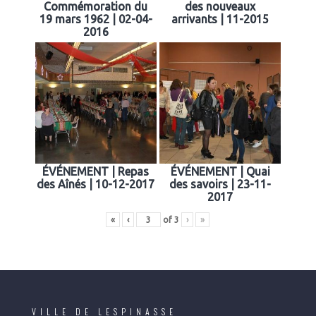
Commémoration du
des nouveaux
19 mars 1962 | 02-04-
arrivants | 11-2015
2016
ÉVÉNEMENT | Repas
ÉVÉNEMENT | Quai
des Aînés | 10-12-2017
des savoirs | 23-11-
2017
«
‹
of
3
›
»
VILLE DE LESPINASSE