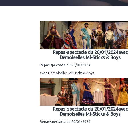
Repas-spectacle du 20/01/2024avec
Demoiselles Mi-Sticks & Boys
Repas-spectacle du 20/01/2024
avec Demoiselles Mi-Sticks & Boys
Repas-spectacle du 20/01/2024avec
Demoiselles Mi-Sticks & Boys
Repas-spectacle du 20/01/2024