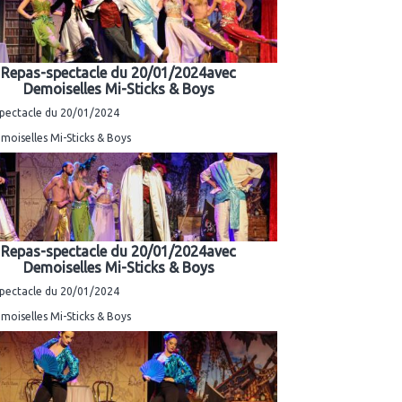
Repas-spectacle du 20/01/2024avec
Demoiselles Mi-Sticks & Boys
pectacle du 20/01/2024
moiselles Mi-Sticks & Boys
Repas-spectacle du 20/01/2024avec
Demoiselles Mi-Sticks & Boys
pectacle du 20/01/2024
moiselles Mi-Sticks & Boys