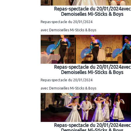
Repas-spectacle du 20/01/2024avec
Demoiselles Mi-Sticks & Boys
Repas-spectacle du 20/01/2024
avec Demoiselles Mi-Sticks & Boys
Repas-spectacle du 20/01/2024avec
Demoiselles Mi-Sticks & Boys
Repas-spectacle du 20/01/2024
avec Demoiselles Mi-Sticks & Boys
Repas-spectacle du 20/01/2024avec
Demoiselles Mi-Sticks & Boys