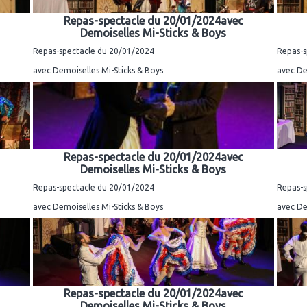
Repas-spectacle du 20/01/2024avec
Demoiselles Mi-Sticks & Boys
Repas-spectacle du 20/01/2024
Repas-s
avec Demoiselles Mi-Sticks & Boys
avec De
Repas-spectacle du 20/01/2024avec
Demoiselles Mi-Sticks & Boys
Repas-spectacle du 20/01/2024
Repas-s
avec Demoiselles Mi-Sticks & Boys
avec De
Repas-spectacle du 20/01/2024avec
Demoiselles Mi-Sticks & Boys