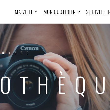
MA VILLE
MON QUOTIDIEN
SE DIVERTI
INASSE
OTHÈQ