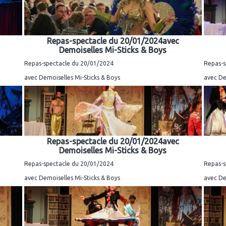
Repas-spectacle du 20/01/2024avec
Demoiselles Mi-Sticks & Boys
Repas-spectacle du 20/01/2024
Repas-s
avec Demoiselles Mi-Sticks & Boys
avec De
Repas-spectacle du 20/01/2024avec
Demoiselles Mi-Sticks & Boys
Repas-spectacle du 20/01/2024
Repas-s
avec Demoiselles Mi-Sticks & Boys
avec De