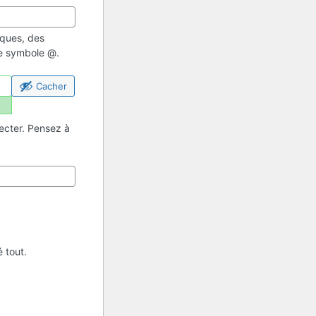
iques, des
 le symbole @.
Cacher
ecter. Pensez à
 tout.