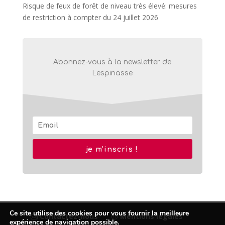
Risque de feux de forêt de niveau très élevé: mesures
de restriction à compter du 24 juillet 2026
Abonnez-vous à la newsletter de
Lespinasse
je m'inscris !
Ce site utilise des cookies pour vous fournir la meilleure
Contactez-nous
Mentions légales
expérience de navigation possible.