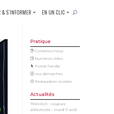
R & S’INFORMER
EN UN CLIC
Pratique
Contactez-nous
Numéros Utiles
Portail Famille
Vos démarches
Restauration scolaire
Actualités
TRAVAUX : coupure
d’électricité – mardi 11 août