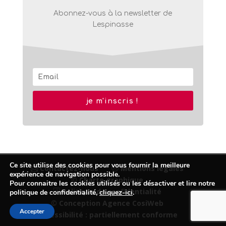
Abonnez-vous à la newsletter de
Lespinasse
je m'inscris !
Ce site utilise des cookies pour vous fournir la meilleure
Contactez-nous
Mentions légales
expérience de navigation possible.
© Charte graphique
Pour connaitre les cookies utilisés ou les désactiver et lire notre
Politique de confidentialité
politique de confidentialité,
cliquez-ici
.
© Conception Agence CosiWeb
Accepter
Accessibilité : partiellement conforme