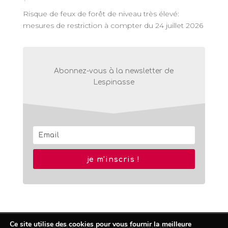
Risque de feux de forêt de niveau très élevé:
mesures de restriction à compter du 24 juillet 2026
Abonnez-vous à la newsletter de
Lespinasse
je m'inscris !
Ce site utilise des cookies pour vous fournir la meilleure
Contactez-nous
Mentions légales