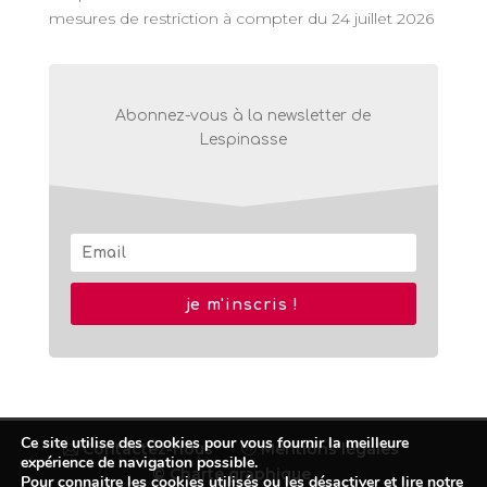
mesures de restriction à compter du 24 juillet 2026
Abonnez-vous à la newsletter de
Lespinasse
je m'inscris !
Ce site utilise des cookies pour vous fournir la meilleure
Contactez-nous
Mentions légales
expérience de navigation possible.
© Charte graphique
Pour connaitre les cookies utilisés ou les désactiver et lire notre